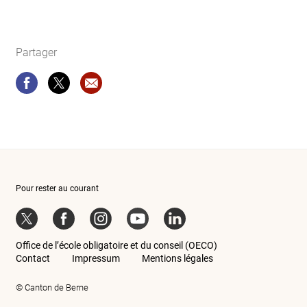
Partager
Partager
Partager
Recommandation site web: Bureau de préve
Pour rester au courant
Twitter
Facebook
Instagram
YouTube
LinkedIn
Office de l’école obligatoire et du conseil (OECO)
Contact
Impressum
Mentions légales
© Canton de Berne