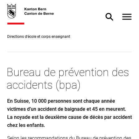
Accès
skiplink.toNavigation
skiplink.toStartPage
Accès
direct
direct à
Afficher
Afficher/masq
au
la
contenu
recherche
Directions d'école et corps enseignant
Bureau de prévention des
accidents (bpa)
En Suisse, 10 000 personnes sont chaque année
victimes d’un accident de baignade et 45 en meurent.
La noyade est la deuxième cause de décès par accident
chez les enfants.
Selon les recommandations du Bureau de prévention des